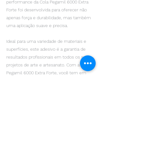
performance da Cola Pegamil 6000 Extra
Forte foi desenvolvida para oferecer não
apenas força e durabilidade, mas também
uma aplicação suave e precisa.
Ideal para uma variedade de materiais e
superfícies, este adesivo é a garantia de
resultados profissionais em todos os seus
projetos de arte e artesanato. Com a Cola
Pegamil 6000 Extra Forte, você tem em
mãos uma solução confiável, que une
tradição e inovação para elevar seus
trabalhos artísticos a um novo patamar de
excelência.
A Cola PEGAMIL6000 é indicada para
trabalhos artísticos, especialmente a
criação de bijuterias e colagem de pedrarias
em geral.